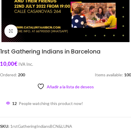
Click to enlarge
1rst Gathering Indians in Barcelona
10,00
€
IVA Inc.
Ordered:
200
Items available:
100
Añadir a la lista de deseos
12
People watching this product now!
SKU:
1rstGatheringIndiansBCN&LUNA