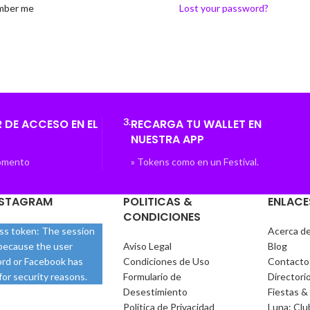
ber me
Lost your password?
3.
 DE ACCESO EN EL
RECARGA TU WALLET EN
NUESTRA APP
Momento
» Tokens como en un Festival.
NSTAGRAM
POLITICAS &
ENLACE
CONDICIONES
ess token: The session
Acerca d
 because the user
Aviso Legal
Blog
rd or Facebook has
Condiciones de Uso
Contacto
or security reasons.
Formulario de
Directori
Desestimiento
Fiestas &
Política de Privacidad
Luna: Clu