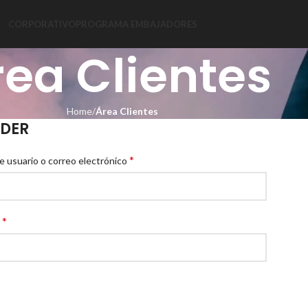
CORPORATIVO
PROGRAMA EMBAJADORES
rea Clientes
Home
Área Clientes
DER
*
 usuario o correo electrónico
*
d