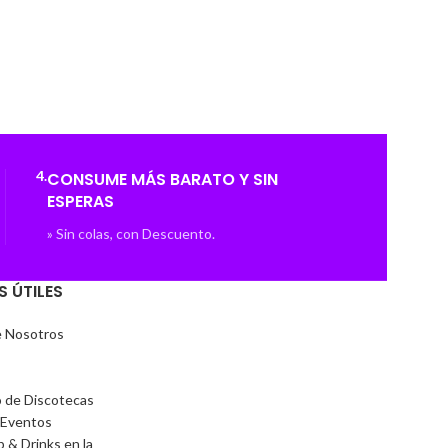
4.
CONSUME MÁS BARATO Y SIN
ESPERAS
» Sin colas, con Descuento.
S ÚTILES
e Nosotros
o de Discotecas
 Eventos
b & Drinks en la