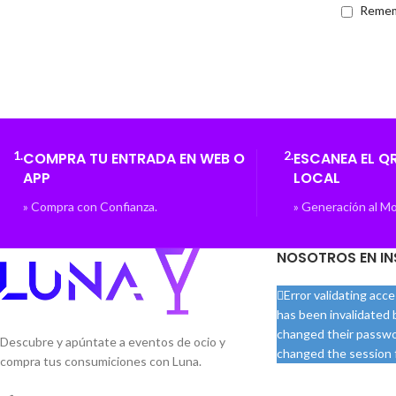
Remem
1.
2.
COMPRA TU ENTRADA EN WEB O
ESCANEA EL QR
APP
LOCAL
» Compra con Confianza.
» Generación al 
NOSOTROS EN I
Error validating acc
has been invalidated
changed their passwo
Descubre y apúntate a eventos de ocio y
changed the session f
compra tus consumiciones con Luna.