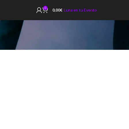
0
Luna en tu Evento
0,00
€