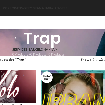
CORPORATIVO
PROGRAMA EMBAJADORES
Trap
SERVICES
BARCELONA
MIAMI
0 Products
90 Products
0 Products
quetados “Trap ”
Show
9
12
SOLD
OUT