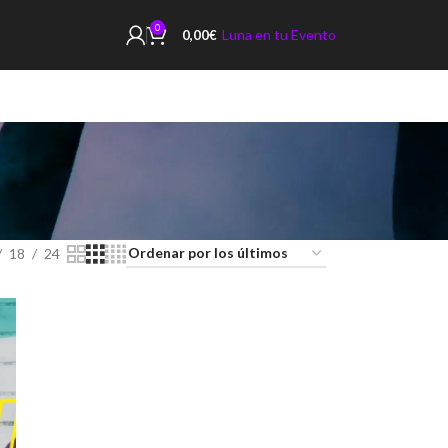
0
Luna en tu Evento
0,00
€
18
24