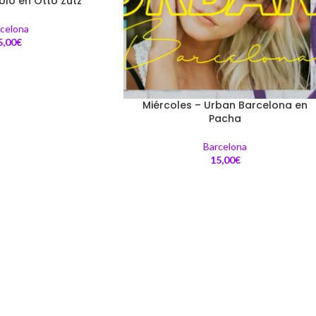
olo en Otto Zutz
celona
5,00
€
Miércoles – Urban Barcelona en
Pacha
Barcelona
15,00
€