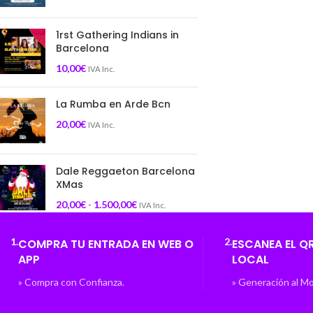
1rst Gathering Indians in
Barcelona
10,00
€
IVA Inc.
La Rumba en Arde Bcn
20,00
€
IVA Inc.
Dale Reggaeton Barcelona
XMas
20,00
€
-
1.500,00
€
IVA Inc.
1.
2.
COMPRA TU ENTRADA EN WEB O
ESCANEA EL QR
APP
LOCAL
» Compra con Confianza.
» Generación al 