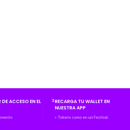
3.
 DE ACCESO EN EL
RECARGA TU WALLET EN
NUESTRA APP
Momento
» Tokens como en un Festival.