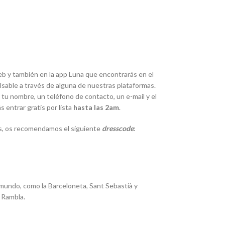
eb y también en la app Luna que encontrarás en el
lsable a través de alguna de nuestras plataformas.
ir, tu nombre, un teléfono de contacto, un e-mail y el
s entrar gratis por lista
hasta las 2am
.
os, os recomendamos el siguiente
dresscode
:
l mundo, como la Barceloneta, Sant Sebastià y
s Rambla.