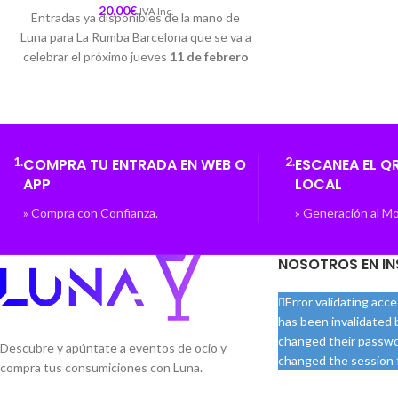
Reggaeto
20,00
€
IVA Inc.
Entradas ya disponibles de la mano de
Luna para La Rumba Barcelona que se va a
celebrar el próximo jueves
11 de febrero
de 2022
. A partir de las 20pm, hora en la
que se abren las puertas del
Arde Bcn
,
situado en
Carrer d'Aribau, 242, 08006 -
Barcelona, España
.
1.
2.
COMPRA TU ENTRADA EN WEB O
ESCANEA EL QR
APP
LOCAL
» Compra con Confianza.
» Generación al 
NOSOTROS EN I
Error validating acc
has been invalidated
changed their passwo
Descubre y apúntate a eventos de ocio y
changed the session f
compra tus consumiciones con Luna.