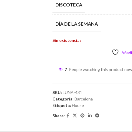
DISCOTECA
DÍA DE LA SEMANA
Sin existencias
Añadir
7
People watching this product now
SKU:
LUNA-431
Categoría:
Barcelona
Etiqueta:
House
Share: