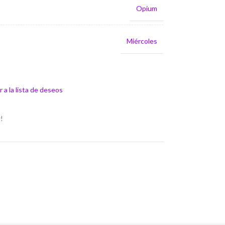
Opium
Miércoles
 a la lista de deseos
!