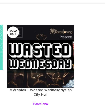
SOLD
SOLD
OUT
OUT
Miércole
Miércoles – Wasted Wednesdays en
City Hall
Luna presenta: 
de Barcelona. 
s
Barcelona