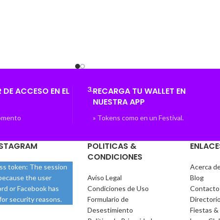
n/Hits/R&B.
de nuestra lista o con consumibles a partir
de 15€. Edad mínima: 18 años. Dresscode:
Elegante. Ambiente músical: House/ R&B.
3.
 DE ACCESO EN EL
RECARGA TU WALLET EN
NUESTRA APP
Momento
» Tokens como en un Festival.
NSTAGRAM
POLITICAS &
ENLACE
CONDICIONES
ess token: The session
Acerca d
 because the user
Aviso Legal
Blog
rd or Facebook has
Condiciones de Uso
Contacto
or security reasons.
Formulario de
Directori
Desestimiento
Fiestas &