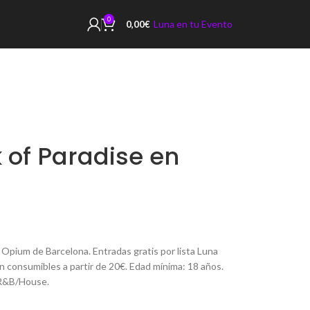
0
Luna en tu Evento
0,00
€
k of Paradise en
 Opium de Barcelona. Entradas gratis por lista Luna
on consumibles a partir de 20€. Edad mínima: 18 años.
 R&B/House.