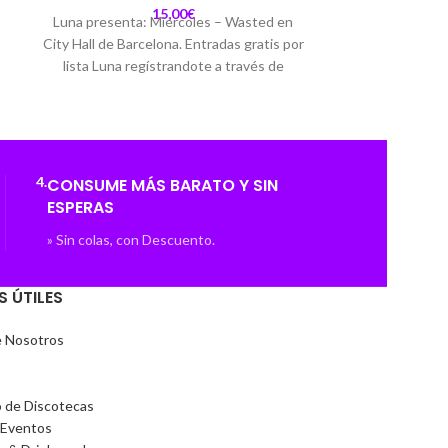
Luna regístran
15,00
€
Luna presenta: Miércoles – Wasted en
lista o con co
City Hall de Barcelona. Entradas gratis por
Edad mínima
lista Luna regístrandote a través de
Arreglado. Am
nuestra lista o con consumibles a partir de
R&B
15€. Edad mínima: 18 años. Dresscode:
Urban Style. Ambiente músical:
R&B/Reggaeton.
4.
CONSUME MÁS BARATO Y SIN
ESPERAS
» Sin colas, con Descuento.
S ÚTILES
e Nosotros
o de Discotecas
 Eventos