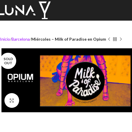
Inicio
Barcelona
Miércoles – Milk of Paradise en Opium
SOLD
OUT
Click to enlarge