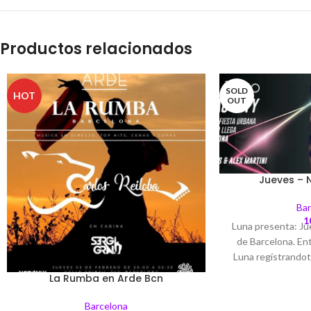
Productos relacionados
SOLD
HOT
OUT
Jueves – 
Bar
1
Luna presenta: J
de Barcelona. Ent
Luna regístrandot
lista o con consum
La Rumba en Arde Bcn
Edad mínima: 1
Arreglado. A
Barcelona