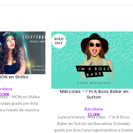
SOLD
OUT
NON en Shôko
celona
‘Miércoles – I”m A Boss Babe’ en
0,00
€
Sutton
ueves – NON en Shôko
radas gratis por lista
Barcelona
e a través de nuestra
15,00
€
ibles a partir de 10€.
Luna presenta: 'Miércoles - I''m A Boss
8 años. Dresscode:
Babe' en Sutton de Barcelona. Entradas
mbiente músical:
gratis por lista Luna regístrandote a travé