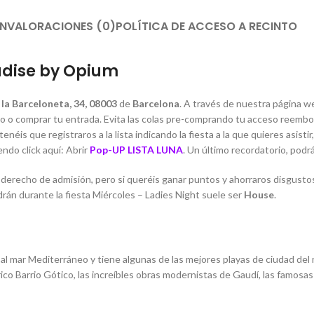
ÓN
VALORACIONES (0)
POLÍTICA DE ACCESO A RECINTO
radise by Opium
la Barceloneta, 34, 08003
de
Barcelona
. A través de nuestra página w
do o comprar tu entrada. Evita las colas pre-comprando tu acceso reembo
tenéis que registraros a la lista indicando la fiesta a la que quieres asist
ndo click aquí: Abrir
Pop-UP LISTA LUNA
. Un último recordatorio, podrá
derecho de admisión, pero si queréis ganar puntos y ahorraros disgust
rán durante la fiesta Miércoles – Ladies Night suele ser
House
.
o al mar Mediterráneo y tiene algunas de las mejores playas de ciudad de
ico Barrio Gótico, las increíbles obras modernistas de Gaudí, las famosa