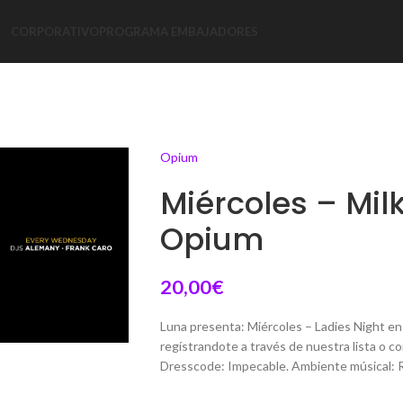
CORPORATIVO
PROGRAMA EMBAJADORES
Opium
Miércoles – Mil
Opium
20,00
€
Luna presenta: Miércoles – Ladies Night en
regístrandote a través de nuestra lista o c
Dresscode: Impecable. Ambiente músical: